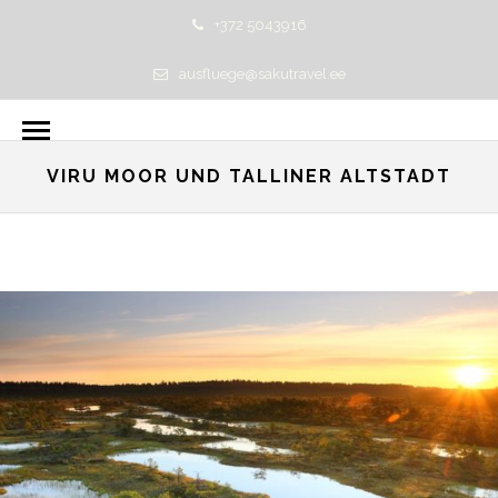
+372 5043916
ausfluege@sakutravel.ee
VIRU MOOR UND TALLINER ALTSTADT