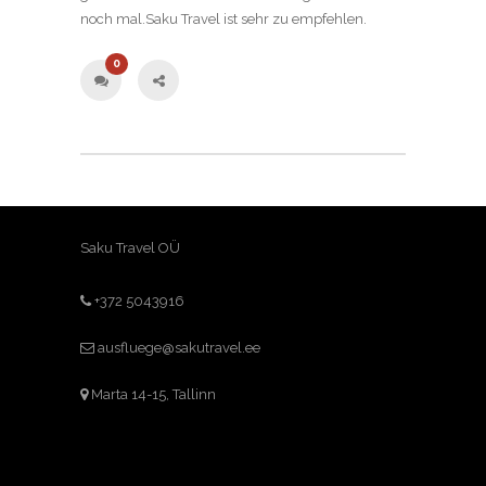
noch mal.Saku Travel ist sehr zu empfehlen.
0
Saku Travel OÜ
+372 5043916
ausfluege@sakutravel.ee
Marta 14-15, Tallinn